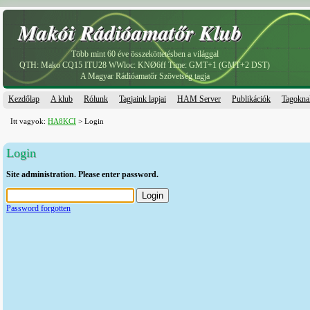
Makói Rádióamatőr Klub
Makói Rádióamatőr Klub
Több mint 60 éve összeköttetésben a világgal
QTH: Mako CQ15 ITU28 WWloc: KNØ6ff Time: GMT+1 (GMT+2 DST)
A Magyar Rádióamatőr Szövetség tagja
Kezdőlap
A klub
Rólunk
Tagjaink lapjai
HAM Server
Publikációk
Tagokna
Itt vagyok:
HA8KCI
> Login
Login
Site administration. Please enter password.
Password forgotten