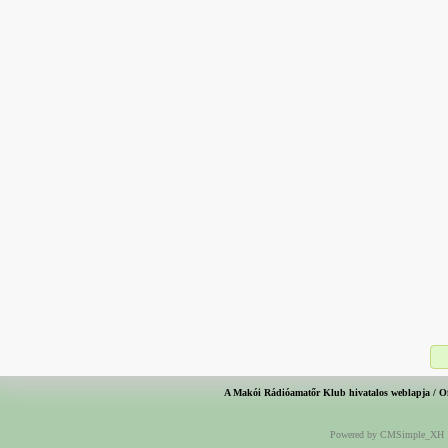
A Makói Rádióamatőr Klub hivatalos weblapja / O
Powered by CMSimple_XH