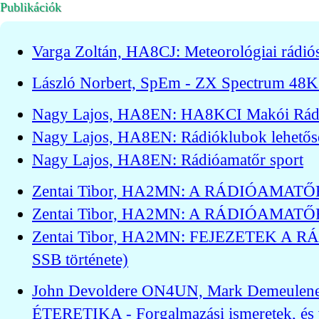
Publikációk
Varga Zoltán, HA8CJ: Meteorológiai rádió
László Norbert, SpEm - ZX Spectrum 48K
Nagy Lajos, HA8EN: HA8KCI Makói Rád
Nagy Lajos, HA8EN: Rádióklubok lehetős
Nagy Lajos, HA8EN: Rádióamatőr sport
Zentai Tibor, HA2MN: A RÁDIÓAMATŐR E
Zentai Tibor, HA2MN: A RÁDIÓAMATŐR E
Zentai Tibor, HA2MN: FEJEZETEK A
SSB története)
John Devoldere ON4UN, Mark Demeule
ÉTERETIKA - Forgalmazási ismeretek, és v