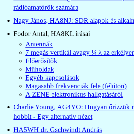
rádióamatőrök számára
Nagy János, HA8NJ: SDR alapok és alkal
Fodor Antal, HA8KL írásai
Antennák
7 megás vertikál avagy ¼ λ az erkélye
Előerősítők
Műholdak
Egyéb kapcsolások
Magasabb frekvenciák fele (félúton)
A ZENE elektronikus hallgatásáról
Charlie Young, AG4YO: Hogyan őrizzük me
hobbit - Egy alternatív nézet
HA5WH dr. Gschwindt András