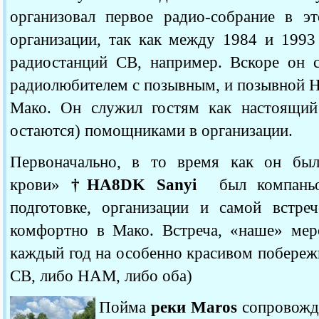
организовал первое радио-собрание в э
организации, так как между 1984 и 1993
радиостанций CB, например.
Вскоре он с
радиолюбителем с позывным, и позывной 
Мако.
Он служил гостям как настоящи
остаются) помощниками в организации.
Первоначально, в то время как он был
крови»
†HA8DK Sanyi
был компаньон
подготовке, организации и самой встре
комфортно в Мако.
Встреча, «наше» мер
каждый год на особенно красивом побереж
CB, либо HAM, либо оба)
Пойма
реки Мaros
сопровожда