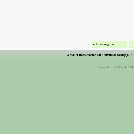
« Предыдущая
A Makói Rádióamatőr Klub hivatalos weblapja / O
П
Powered by CMSimple_XH