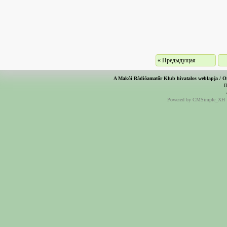
« Предыдущая
A Makói Rádióamatőr Klub hivatalos weblapja / O
П
Powered by CMSimple_XH