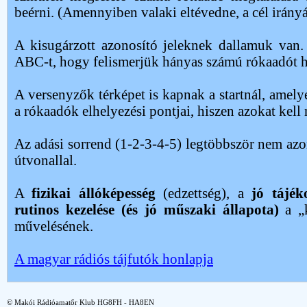
beérni. (Amennyiben valaki eltévedne, a cél irányá
A kisugárzott azonosító jeleknek dallamuk van.
ABC-t, hogy felismerjük hányas számú rókaadót h
A versenyzők térképet is kapnak a startnál, amely
a rókaadók elhelyezési pontjai, hiszen azokat kell
Az adási sorrend (1-2-3-4-5) legtöbbször nem azon
útvonallal.
A
fizikai állóképesség
(edzettség), a
jó tájék
rutinos kezelése (és jó műszaki állapota)
a „k
művelésének.
A magyar rádiós tájfutók honlapja
© Makói Rádióamatőr Klub HG8FH - HA8EN