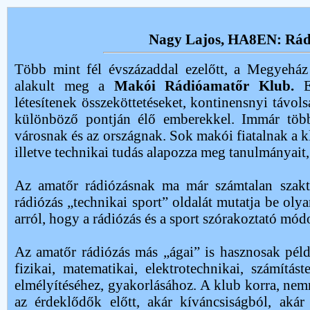
Nagy Lajos, HA8EN: Rád
Több mint fél évszázaddal ezelőtt, a Megyeház
alakult meg a
Makói Rádióamatőr Klub.
E 
létesítenek összeköttetéseket, kontinensnyi távols
különböző pontján élő emberekkel. Immár több
városnak és az országnak. Sok makói fiatalnak a k
illetve technikai tudás alapozza meg tanulmányait,
Az amatőr rádiózásnak ma már számtalan szakte
rádiózás „technikai sport” oldalát mutatja be ol
arról, hogy a rádiózás és a sport szórakoztató mó
Az amatőr rádiózás más „ágai” is hasznosak példáu
fizikai, matematikai, elektrotechnikai, számítá
elmélyítéséhez, gyakorlásához. A klub korra, nemre
az érdeklődők előtt, akár kíváncsiságból, aká