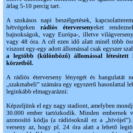
átlag 5-10 percig tart.
A szokásos napi beszélgetések, kapcsolatterem
hétvégeken
rádiós éterverseny
eket rendezn
bajnokságok, vagy Európa-, illetve világversen
vagy 48 óra. A cél ezen idő alatt minél több össz
viszont egy-egy adott állomással csak egyszer sza
a legtöbb (különböző) állomással létesített
körzetből.
A rádiós éterverseny lényegét és hangulatát 
„szakmabeli” számára egy egyszerű hasonlattal le
leginkább elmagyarázni:
Képzeljünk el egy nagy stadiont, amelyben mond
30.000 ember tartózkodik. Minden embernek 
azonosító kódja (a rádiósoknál ez a „hívójel”)
verseny az, hogy pl. 24 óra alatt a lehető legt