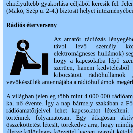
elmélyültebb gyakorlása céljából keresik fel. Jel
(Makó, Szép u. 2-4.) biztosít helyet intézményéb
Rádiós éterverseny
Az amatőr rádiózás lényegébe
távol levő személy közö
elektromágneses hullámok) segí
hogy a kapcsolatba lépő sze
szerűen, hanem kedvtelésből 
kibocsátott rádióhullámok
vevőkészülék antennájába a rádióhullámok megér
A világban jelenleg több mint 4.000.000 rádióa
kal nő évente. Így a nap bármely szakában a Fö
rádióamatőrjeivel lehet kapcsolatot létesíten
történnek folyamatosan. Egy átlagosan aktí
összeköttetést létesít, törekedve arra, hogy mindi
illetve különleges körzettel legyen igazolt kétol