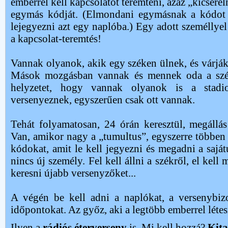
emberrel kell kapcsolatot teremteni, azaz „kicserél
egymás kódját. (Elmondani egymásnak a kódot
lejegyezni azt egy naplóba.) Egy adott személlyel
a kapcsolat-teremtés!
Vannak olyanok, akik egy széken ülnek, és várják,
Mások mozgásban vannak és mennek oda a szék
helyzetet, hogy vannak olyanok is a stadi
versenyeznek, egyszerűen csak ott vannak.
Tehát folyamatosan, 24 órán keresztül, megállás
Van, amikor nagy a „tumultus”, egyszerre többen
kódokat, amit le kell jegyezni és megadni a sajá
nincs új személy. Fel kell állni a székről, el kell
keresni újabb versenyzőket...
A végén be kell adni a naplókat, a versenybizo
időpontokat. Az győz, aki a legtöbb emberrel létesít
Ilyen a
rádiós éterverseny
is. Mi kell hozzá?
Kita