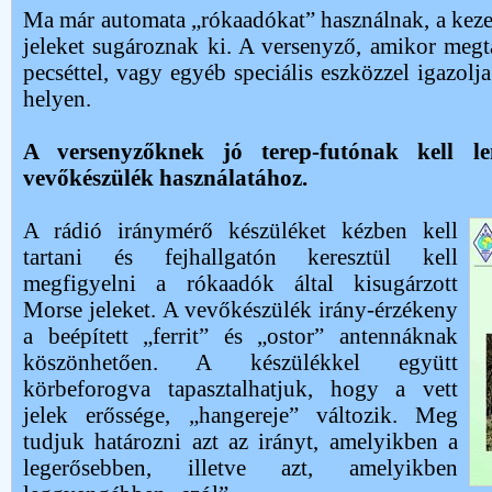
Ma már automata „rókaadókat” használnak, a keze
jeleket sugároznak ki. A versenyző, amikor megtal
pecséttel, vagy egyéb speciális eszközzel igazolja
helyen.
A versenyzőknek jó terep-futónak kell l
vevőkészülék használatához.
A rádió iránymérő készüléket kézben kell
tartani és fejhallgatón keresztül kell
megfigyelni a rókaadók által kisugárzott
Morse jeleket. A vevőkészülék irány-érzékeny
a beépített „ferrit” és „ostor” antennáknak
köszönhetően. A készülékkel együtt
körbeforogva tapasztalhatjuk, hogy a vett
jelek erőssége, „hangereje” változik. Meg
tudjuk határozni azt az irányt, amelyikben a
legerősebben, illetve azt, amelyikben