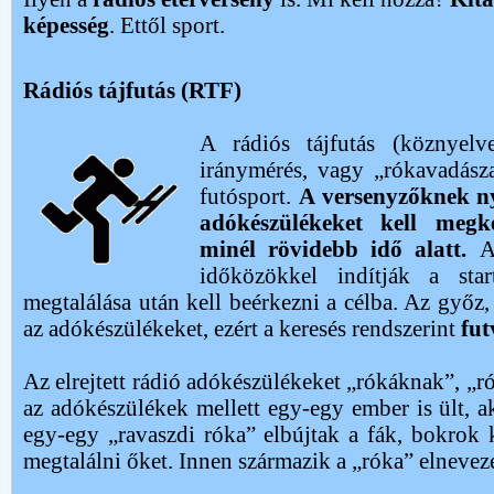
képesség
. Ettől sport.
Rádiós tájfutás (RTF)
A rádiós tájfutás (köznyelve
iránymérés, vagy „rókavadásza
futósport.
A versenyzőknek nyí
adókészülékeket kell megke
minél rövidebb idő alatt.
A
időközökkel indítják a sta
megtalálása után kell beérkezni a célba. Az győz, 
az adókészülékeket, ezért a keresés rendszerint
fut
Az elrejtett rádió adókészülékeket „rókáknak”, „
az adókészülékek mellett egy-egy ember is ült, a
egy-egy „ravaszdi róka” elbújtak a fák, bokrok
megtalálni őket. Innen származik a „róka” elnevez