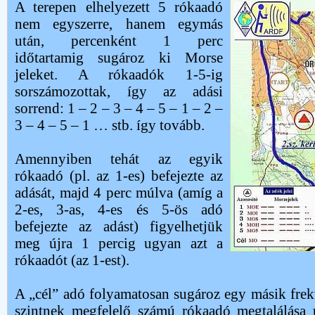
A terepen elhelyezett 5 rókaadó
nem egyszerre, hanem egymás
után, percenként 1 perc
időtartamig sugároz ki Morse
jeleket. A rókaadók 1-5-ig
sorszámozottak, így az adási
sorrend: 1 – 2 – 3 – 4 – 5 – 1 – 2 –
3 – 4 – 5 – 1 … stb. így tovább.
Amennyiben tehát az egyik
rókaadó (pl. az 1-es) befejezte az
adását, majd 4 perc múlva (amíg a
2-es, 3-as, 4-es és 5-ös adó
befejezte az adást) figyelhetjük
meg újra 1 percig ugyan azt a
rókaadót (az 1-est).
A „cél” adó folyamatosan sugároz egy másik frek
szintnek megfelelő számú rókaadó megtalálása 