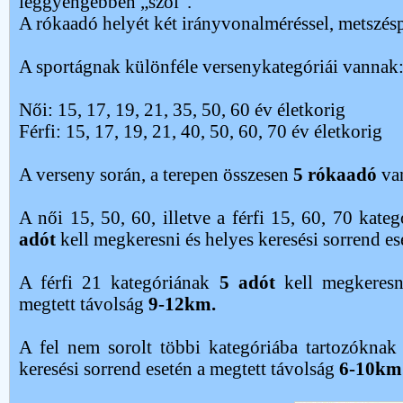
leggyengébben „szól”.
A rókaadó helyét két irányvonalméréssel, metszésp
A sportágnak különféle versenykategóriái vannak
Női: 15, 17, 19, 21, 35, 50, 60 év életkorig
Férfi: 15, 17, 19, 21, 40, 50, 60, 70 év életkorig
A verseny során, a terepen összesen
5 rókaadó
van
A női 15, 50, 60, illetve a férfi 15, 60, 70 kat
adót
kell megkeresni és helyes keresési sorrend es
A férfi 21 kategóriának
5 adót
kell megkeresni
megtett távolság
9-12km.
A fel nem sorolt többi kategóriába tartozókna
keresési sorrend esetén a megtett távolság
6-10km