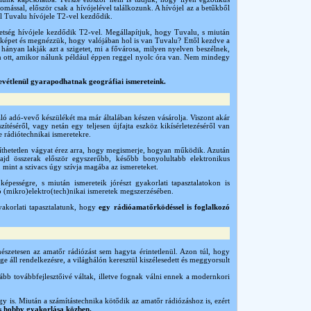
omással, először csak a hívójelével találkozunk. A hívójel az a betűkből
ul Tuvalu hívójele T2-vel kezdődik.
tség hívójele kezdődik T2-vel. Megállapítjuk, hogy Tuvalu, s miután
rképet és megnézzük, hogy valójában hol is van Tuvalu? Ettől kezdve a
 hányan lakják azt a szigetet, mi a fővárosa, milyen nyelven beszélnek,
an ott, amikor nálunk például éppen reggel nyolc óra van. Nem mindegy
zrevétlenül gyarapodhatnak geográfiai ismereteink.
ló adó-vevő készülékét ma már általában készen vásárolja. Viszont akár
téséről, vagy netán egy teljesen újfajta eszköz kikísérletezéséről van
e rádiótechnikai ismeretekre.
íthetetlen vágyat érez arra, hogy megismerje, hogyan működik. Azután
majd összerak először egyszerűbb, később bonyolultabb elektronikus
, mint a szivacs úgy szívja magába az ismereteket.
pességre, s miután ismereteik jórészt gyakorlati tapasztalatokon is
zó (mikro)elektro(tech)nikai ismeretek megszerzésében.
yakorlati tapasztalatunk, hogy
egy rádióamatőrködéssel is foglalkozó
mészetesen az amatőr rádiózást sem hagyta érintetlenül. Azon túl, hogy
ge áll rendelkezésre, a világhálón keresztül kiszélesedett és meggyorsult
bb továbbfejlesztőivé váltak, illetve fognak válni ennek a modernkori
rgy is. Miután a számítástechnika kötődik az amatőr rádiózáshoz is, ezért
es hobby gyakorlása közben.