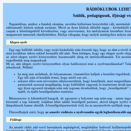
RÁDIÓKLUBOK LEHE
Szülők, pedagógusok, ifjúsági ve
Napjainkban, amikor a fiatalok oktatása, nevelése különösen bonyolulttá vált, szeretnénk
rádióamatőr klubok tudnak nyújtani. Mivel az ilyen klubok idősebb tagjai – kivételektől
csupán a lehetőségekből következően, vagy szervezetten, kis tanfolyamok keretében hozz
megszerzett ismeretek elmélyítéséhez. Klubja válogatja, hogy melyik tantárgyhoz milyen m
Idegen nyelv
Egy-egy külföldi üdülés, vagy nyári kirándulás után érezzük úgy, hogy az alatt a rövid id
mint korábban itthon sokkal hosszabb idő alatt. Nem kétséges, hogy egy idegen nyelv elsa
az adott idegen nyelvi környezetben huzamosabb ideig ott tartózkodhatnánk. Ezt azonba
engedhetjük meg magunknak.
Mi az, ami idegen nyelvi környezetben olyan hatékonnyá teszi a nyelvtanulásunkat? Tulaj
jelentkezik. Például:
ha meg sem szólalunk, de folyamatosan, visszatérően halljuk a beszédet rögződnek a 
Egy idő után el kezdjük érteni, hogy miről van szó...
sokszor előre nem tervezetten rákényszerülünk, hogy beszéljünk, mert megszólítana
partnerünk azonnal megállapítja, hogy külföldiek vagyunk és ösztönösen átvált lass
egy ilyen egyszerű társalgás után már jogosan dicsekedünk, hogy „beszélgettünk”.
újabb, és újabb beszélgetésekre ösztönöz.
Bármennyire is hihetetlenül hangzik, de ugyanezt a helyzetet nap mint-nap - szinte ingy
keresztül a nap bármely órájában lehet találni beszélgető partnert, akivel idegen nyelvi t
lámpalázunk hamar elmúlik. A beszélgetőpartnerünk örül, ha az anyanyelvén szólítjuk meg é
Elmondhatjuk ezért, hogy
az amatőr rádiózás a nyelvtanulás egyik leghatékonyabb se
Földrajz
Az amatőr rádió adó-vevő berendezés segítségével, megfelelően kedvező hullámterjedési 
összeköttetést. Például elképzelhető, hogy az óceániai szigetvilágból Tuvalu szigettel ke