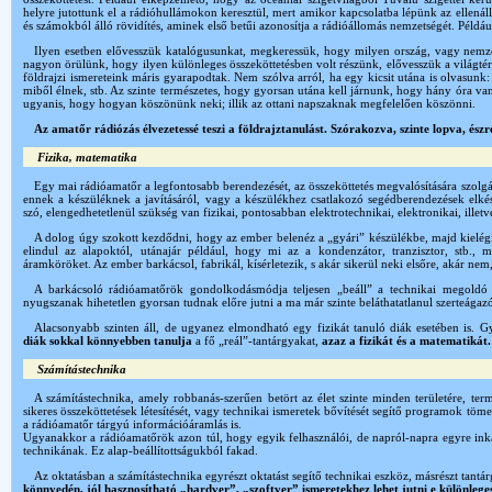
helyre jutottunk el a rádióhullámokon keresztül, mert amikor kapcsolatba lépünk az ellenáll
és számokból álló rövidítés, aminek első betűi azonosítja a rádióállomás nemzetségét. Példá
Ilyen esetben elővesszük katalógusunkat, megkeressük, hogy milyen ország, vagy nemze
nagyon örülünk, hogy ilyen különleges összeköttetésben volt részünk, elővesszük a világté
földrajzi ismereteink máris gyarapodtak. Nem szólva arról, ha egy kicsit utána is olvasunk:
miből élnek, stb. Az szinte természetes, hogy gyorsan utána kell járnunk, hogy hány óra v
ugyanis, hogy hogyan köszönünk neki; illik az ottani napszaknak megfelelően köszönni.
Az amatőr rádiózás élvezetessé teszi a földrajztanulást. Szórakozva, szinte lopva, és
Fizika, matematika
Egy mai rádióamatőr a legfontosabb berendezését, az összeköttetés megvalósítására szolgá
ennek a készüléknek a javításáról, vagy a készülékhez csatlakozó segédberendezések elkészí
szó, elengedhetetlenül szükség van fizikai, pontosabban elektrotechnikai, elektronikai, illetv
A dolog úgy szokott kezdődni, hogy az ember belenéz a „gyári” készülékbe, majd kielég
elindul az alapoktól, utánajár például, hogy mi az a kondenzátor, tranzisztor, stb., 
áramköröket. Az ember barkácsol, fabrikál, kísérletezik, s akár sikerül neki elsőre, akár nem
A barkácsoló rádióamatőrök gondolkodásmódja teljesen „beáll” a technikai megoldó ké
nyugszanak hihetetlen gyorsan tudnak előre jutni a ma már szinte beláthatatlanul szerteága
Alacsonyabb szinten áll, de ugyanez elmondható egy fizikát tanuló diák esetében is. G
diák sokkal könnyebben tanulja
a fő „reál”-tantárgyakat,
azaz a fizikát és a matematikát.
Számítástechnika
A számítástechnika, amely robbanás-szerűen betört az élet szinte minden területére, ter
sikeres összeköttetések létesítését, vagy technikai ismeretek bővítését segítő programok töme
a rádióamatőr tárgyú információáramlás is.
Ugyanakkor a rádióamatőrök azon túl, hogy egyik felhasználói, de napról-napra egyre inká
technikának. Ez alap-beállítottságukból fakad.
Az oktatásban a számítástechnika egyrészt oktatást segítő technikai eszköz, másrészt tantá
könnyedén, jól hasznosítható „hardver”, „szoftver” ismeretekhez lehet jutni e különleg