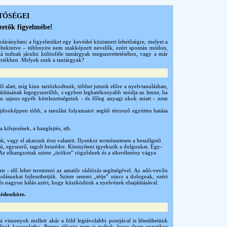
TŐSÉGEI
zetők figyelmébe!
 ráirányítani a figyelmüket egy kevésbé közismert lehetőségre, melyet a
 eltekintve – többnyire nem szakképzett nevelők, ezért spontán módon,
á tudnak járulni különféle tantárgyak megszerettetéséhez, vagy a már
értékben. Melyek ezek a tantárgyak?
ő alatt, míg kinn tartózkodtunk, többet jutunk előre a nyelvtanulásban,
játításának legegyszerűbb, s egyben leghatékonyabb módja az lenne, ha
n sajnos egyéb kötelezettségeink - és főleg anyagi okok miatt - nem
donképpen több, a tanulási folyamatot segítő tényező együttes hatása
kifejezések, a hanglejtés, stb.
k, vagy el akarunk érni valamit. Ilyenkor természetesen a beszélgető
ú, egyszerű, tagolt beszédre. Könnyíteni igyekszik a dolgunkat. Egy-
 Az elhangzottak szinte „örökre” rögződnek és a sikerélmény vágya
en - elő lehet teremteni az amatőr rádiózás segítségével. Az adó-vevőn
udásunkat fejleszthetjük. Szinte semmi „tétje” nincs a dolognak, ezért
s nagyon hálás azért, hogy küszködünk a nyelvének elsajátításával.
gédeszköze.
viszonyok mellett akár a föld legtávolabbi pontjával is létesíthetünk
rülünk kapcsolatba. Persze először nem is tudjuk, hogy ilyen egzotikus