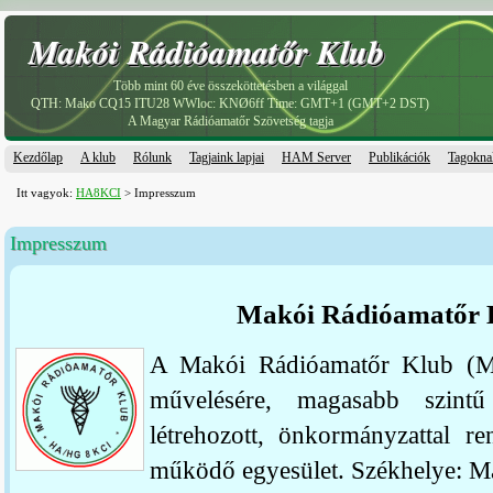
Makói Rádióamatőr Klub
Makói Rádióamatőr Klub
Több mint 60 éve összeköttetésben a világgal
QTH: Mako CQ15 ITU28 WWloc: KNØ6ff Time: GMT+1 (GMT+2 DST)
A Magyar Rádióamatőr Szövetség tagja
Kezdőlap
A klub
Rólunk
Tagjaink lapjai
HAM Server
Publikációk
Tagokna
Itt vagyok:
HA8KCI
> Impresszum
Impresszum
Makói Rádióamatőr
A Makói Rádióamatőr Klub (MR
művelésére, magasabb szintű
létrehozott, önkormányzattal re
működő egyesület. Székhelye: Ma