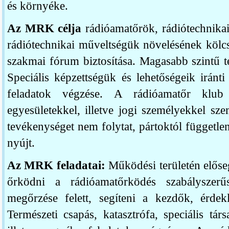
és környéke.
Az MRK célja
rádióamatőrök, rádiótechnika
rádiótechnikai műveltségük növelésének kölcs
szakmai fórum biztosítása. Magasabb szintű t
Speciális képzettségük és lehetőségeik iránti
feladatok végzése. A rádióamatőr klub 
egyesületekkel, illetve jogi személyekkel s
tevékenységet nem folytat, pártoktól függetl
nyújt.
Az MRK feladatai:
Működési területén előseg
őrködni a rádióamatőrködés szabályszerű
megőrzése felett, segíteni a kezdők, érdekl
Természeti csapás, katasztrófa, speciális tár