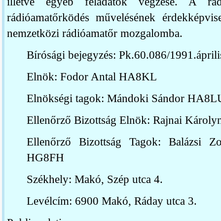
illetve egyéb feladatok végzése. A rá
rádióamatőrködés művelésének érdekképvise
nemzetközi rádióamatőr mozgalomba.
Bírósági bejegyzés: Pk.60.086/1991.áprili
Elnök: Fodor Antal HA8KL
Elnökségi tagok: Mándoki Sándor HA8L
Ellenőrző Bizottság Elnök:
Rajnai Károly
Ellenőrző Bizottság
Tagok: Balázsi 
HG8FH
Székhely: Makó, Szép utca 4.
Levélcím: 6900 Makó, Ráday utca 3.