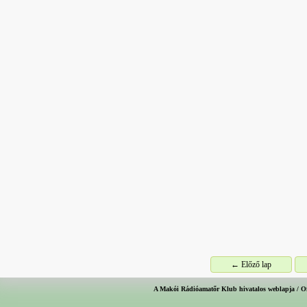
← Előző lap
A Makói Rádióamatőr Klub hivatalos weblapja / O