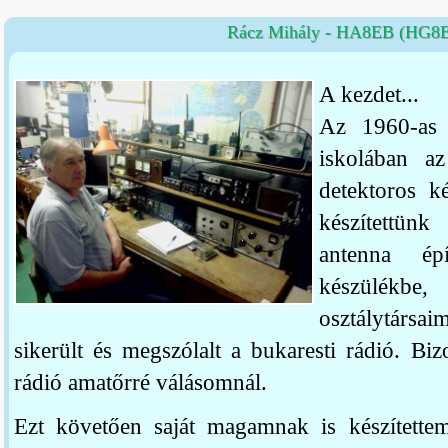
Rácz Mihály - HA8EB (HG8
A kezdet...
Az 1960-as 
iskolában az
detektoros ké
készítettün
antenna épí
készülékbe
osztálytársa
sikerült és megszólalt a bukaresti rádió. Bi
rádió amatőrré válásomnál.
Ezt követően saját magamnak is készítette