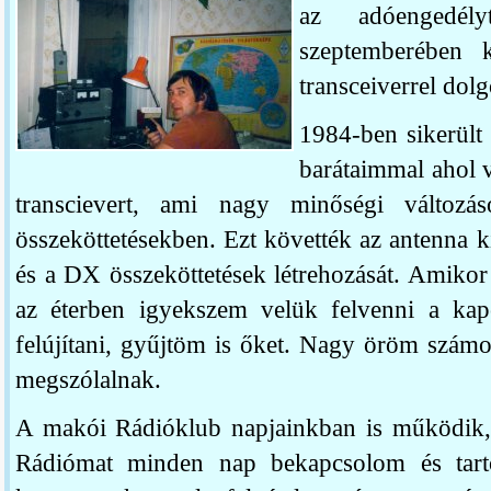
az adóengedél
szeptemberében 
transceiverrel do
1984-ben sikerült
barátaimmal ahol
transcievert, ami nagy minőségi változáso
összeköttetésekben. Ezt követték az antenna k
és a DX összeköttetések létrehozását. Amikor
az éterben igyekszem velük felvenni a kapc
felújítani, gyűjtöm is őket. Nagy öröm szám
megszólalnak.
A makói Rádióklub napjainkban is működik,
Rádiómat minden nap bekapcsolom és tarto