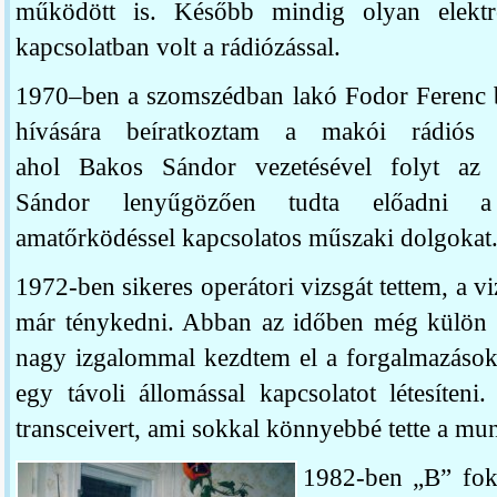
működött is. Később mindig olyan elektr
kapcsolatban volt a rádiózással.
1970–ben a szomszédban lakó Fodor Ferenc 
hívására beíratkoztam a makói rádiós 
ahol Bakos Sándor vezetésével folyt az o
Sándor lenyűgözően tudta előadni a
amatőrködéssel kapcsolatos műszaki dolgokat
1972-ben sikeres operátori vizsgát tettem, a vi
már ténykedni. Abban az időben még külön 
nagy izgalommal kezdtem el a forgalmazáso
egy távoli állomással kapcsolatot létesíte
transceivert, ami sokkal könnyebbé tette a mun
1982-ben „B” fok