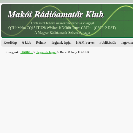
Makói Rádióamatőr Klub
Makói Rádióamatőr Klub
Több mint 60 éve összeköttetésben a világgal
QTH: Mako CQ15 ITU28 WWloc: KNØ6ff Time: GMT+1 (GMT+2 DST)
A Magyar Rádióamatőr Szövetség tagja
Kezdőlap
A klub
Rólunk
Tagjaink lapjai
HAM Server
Publikációk
Tagokna
Itt vagyok:
HA8KCI
>
Tagjaink lapjai
> Rácz Mihály HA8EB