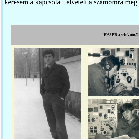
keresem a kapcsolat felvételt a számomra még 
HA8EB archívumáb