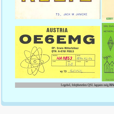
Legelső, felejthetetlen QSL lapjaim még
HA