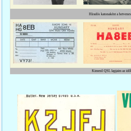
Híradós katonaként a hetvene
Kimenő QSL lapjaim az idő