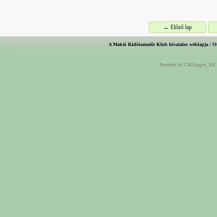
← Előző lap
A Makói Rádióamatőr Klub hivatalos weblapja / O
Powered by CMSimple_XH