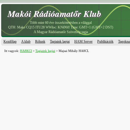
Makói Rádióamatőr Klub
Makói Rádióamatőr Klub
Több mint 60 éve összeköttetésben a világgal
QTH: Mako CQ15 ITU28 WWloc: KNØ6ff Time: GMT+1 (GMT+2 DST)
A Magyar Rádióamatőr Szövetség tagja
Kezdőlap
A klub
Rólunk
Tagjaink lapjai
HAM Server
Publikációk
Tagokna
Itt vagyok:
HA8KCI
>
Tagjaink lapjai
> Majsai Mihály HA8CL