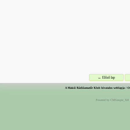
← Előző lap
A Makói Rádióamatőr Klub hivatalos weblapja / O
Powered by CMSimple_XH