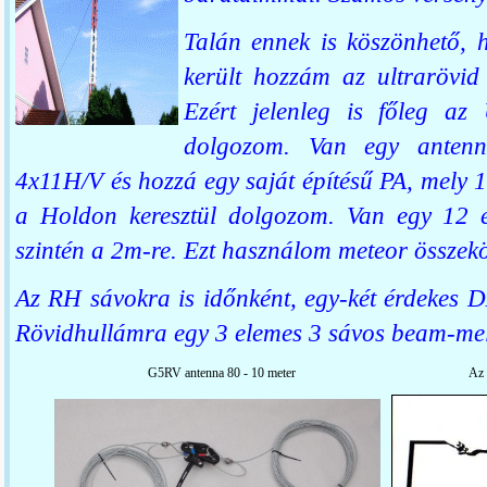
Talán ennek is köszönhető, 
került hozzám az ultrarövid
Ezért jelenleg is főleg a
dolgozom. Van egy antenn
4x11H/V és hozzá egy saját építésű PA, mely 
a Holdon keresztül dolgozom. Van egy 12
szintén a 2m-re. Ezt használom meteor összekö
Az RH sávokra is időnként, egy-két érdekes DX
Rövidhullámra egy 3 elemes 3 sávos beam-mel
G5RV antenna 80 - 10 meter
Az 