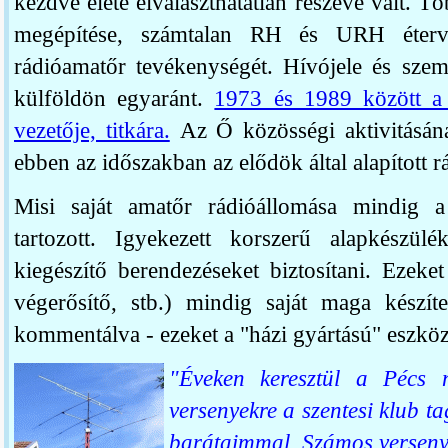
kezdve élete elválaszthatatlan részévé vált. 
megépítése, számtalan RH és URH éterver
rádióamatőr tevékenységét. Hívójele és szemé
külföldön egyaránt.
1973 és 1989 között 
vezetője, titkára.
Az Ő közösségi aktivitásán
ebben az időszakban az elődök által alapított
Misi saját amatőr rádióállomása mindig a
tartozott. Igyekezett korszerű alapkészü
kiegészítő berendezéseket biztosítani. Ezeke
végerősítő, stb.) mindig saját maga készíte
kommentálva - ezeket a "házi gyártású" eszköz
"Éveken keresztül a Pécs m
versenyekre a szentesi klub
barátaimmal. Számos versenye