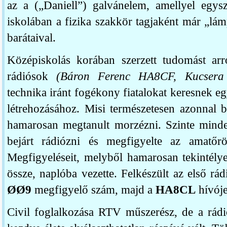
az a („Daniell”) galvánelem, amellyel egysze
iskolában a fizika szakkör tagjaként már „lám
barátaival.
Középiskolás korában szerzett tudomást arró
rádiósok
(Báron Ferenc HA8CF, Kucsera
technika iránt fogékony fiatalokat keresnek e
létrehozásához. Misi természetesen azonnal b
hamarosan megtanult morzézni. Szinte minde
bejárt rádiózni és megfigyelte az amatőrök
Megfigyeléseit, melyből hamarosan tekintély
össze, naplóba vezette. Felkészült az első rá
ØØ9
megfigyelő szám, majd a
HA8CL
hívójel
Civil foglalkozása RTV műszerész, de a rádi