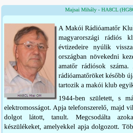
Majsai Mihály - HA8CL (HG
A Makói Rádióamatőr Klub
magyarországi rádiós 
évtizedeire nyúlik viss
országban növekedni kezd
amatőr rádiósok száma.
rádióamatőröket később új
tartozik a makói klub egyik
1944-ben született, s m
elektromosságot. Apja telefonszerelő, majd vil
dolgot látott, tanult. Megcsodálta azoka
készülékeket, amelyekkel apja dolgozott. Tö