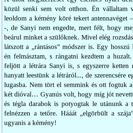
közül senki sem volt otthon. Én vállaltam 
leoldom a kémény köré tekert antennavéget –
-, de Sanyi nem engedte, mert félt, hogy me
beárul minket a szülőknek. Mivel elég rozsdás
látszott a „rántásos” módszer is. Egy hosszú l
én felmásztam, s rángatni kezdtem a huzal
feljött a létrára Sanyi is, s egyszerre kett
hanyatt leestünk a létráról..., de szerencsére e
lugasba. Nem tört el semmink és ott fogtuk a
két dióval… Gyanús volt, hogy míg jót nevettü
és tégla darabok is potyogtak le utánunk a 
felnézzen a tetőre. Hááát „elgörbült a szája”
ugyanis a kémény!