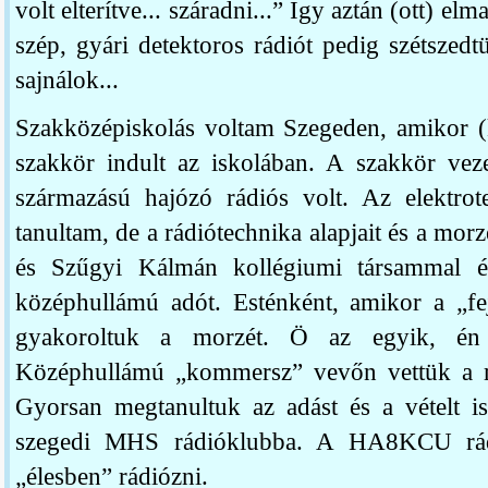
volt elterítve... száradni...” Így aztán (ott) el
szép, gyári detektoros rádiót pedig szétszedt
sajnálok...
Szakközépiskolás voltam Szegeden, amikor 
szakkör indult az iskolában. A szakkör veze
származású hajózó rádiós volt. Az elektrote
tanultam, de a rádiótechnika alapjait és a mor
és Szűgyi Kálmán kollégiumi társammal é
középhullámú adót. Esténként, amikor a „fej
gyakoroltuk a morzét. Ö az egyik, én
Középhullámú „kommersz” vevőn vettük a mo
Gyorsan megtanultuk az adást és a vételt i
szegedi MHS rádióklubba. A HA8KCU rádi
„élesben” rádiózni.