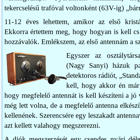
tekercselésű trafóval voltonként (63V-ig) „bá
11-12 éves lehettem, amikor az első kristál
Ekkorra értettem meg, hogy hogyan is kell csin
hozzávalók. Emlékszem, az első antennám a szől
Egyszer az osztálytárs
(Nagy Sanyi) házuk pad
detektoros rádiót, „Stan
kell, hogy akkor én már 
hogy megfelelő antennát is kell készíteni a jó
még lett volna, de a megfelelő antenna elkészí
kellenének. Szerencsére egy leszakadt antennavé
azt kellett valahogy megszerezni.
A diók megszerzését egy csendes nyári délel