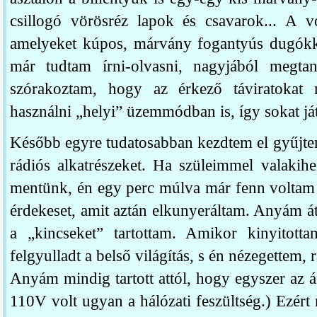
csillogó vörösréz lapok és csavarok... A vo
amelyeket kúpos, márvány fogantyús dugókkal
már tudtam írni-olvasni, nagyjából megt
szórakoztam, hogy az érkező táviratokat m
használni „helyi” üzemmódban is, így sokat ját
Később egyre tudatosabban kezdtem el gyűjten
rádiós alkatrészeket. Ha szüleimmel valakih
mentünk, én egy perc múlva már fenn voltam 
érdekeset, amit aztán elkunyeráltam. Anyám át
a „kincseket” tartottam. Amikor kinyitott
felgyulladt a belső világítás, s én nézegettem, 
Anyám mindig tartott attól, hogy egyszer az
110V volt ugyan a hálózati feszültség.) Ezér