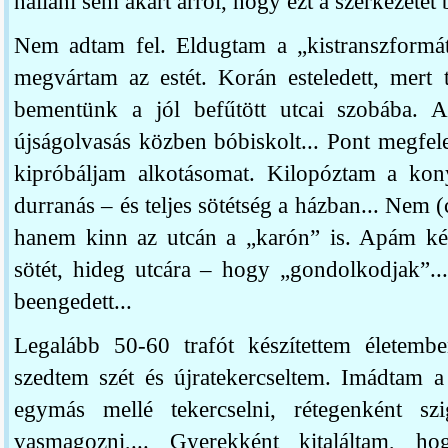
hallani sem akart arról, hogy ezt a szerkezete
Nem adtam fel. Eldugtam a „kistranszformá
megvártam az estét. Korán esteledett, mert 
bementünk a jól befűtött utcai szobába. 
újságolvasás közben bóbiskolt... Pont megfe
kipróbáljam alkotásomat. Kilopóztam a k
durranás – és teljes sötétség a házban... Nem (c
hanem kinn az utcán a „karón” is. Apám két 
sötét, hideg utcára – hogy „gondolkodjak”..
beengedett...
Legalább 50-60 trafót készítettem életembe
szedtem szét és újratekercseltem. Imádtam a
egymás mellé tekercselni, rétegenként szige
vasmagozni,... Gyerekként kitaláltam, h