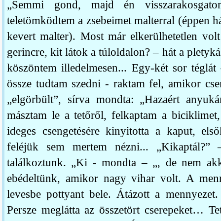
„Semmi gond, majd én visszarakosgat
teletömködtem a zsebeimet malterral (éppen hát
kevert malter). Most már elkerülhetetlen vol
gerincre, kit látok a túloldalon? – hát a plety
köszöntem illedelmesen... Egy-két sor téglá
össze tudtam szedni - raktam fel, amikor cse
„elgörbült”, sírva mondta: „Hazaért anyuká
másztam le a tetőről, felkaptam a biciklime
ideges csengetésére kinyitotta a kaput, els
feléjük sem mertem nézni... „Kikaptál?” 
találkoztunk. „Ki - mondta – „, de nem a
ebédeltünk, amikor nagy vihar volt. A men
levesbe pottyant bele. Átázott a mennyezet
Persze meglátta az összetört cserepeket… Te