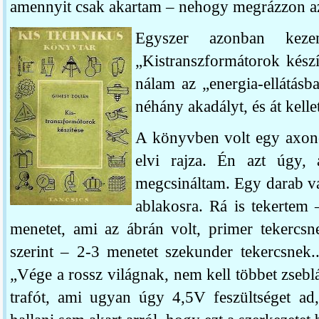
amennyit csak akartam – nehogy megrázzon az
Egyszer azonban kez
„Kistranszformátorok készít
nálam az „energia-ellátásba
néhány akadályt, és át kellet
A könyvben volt egy axono
elvi rajza. Én azt úgy, 
megcsináltam. Egy darab va
ablakosra. Rá is tekertem 
menetet, ami az ábrán volt, primer tekercsn
szerint – 2-3 menetet szekunder tekercsne
„Vége a rossz világnak, nem kell többet zsebl
trafót, ami ugyan úgy 4,5V feszültséget a