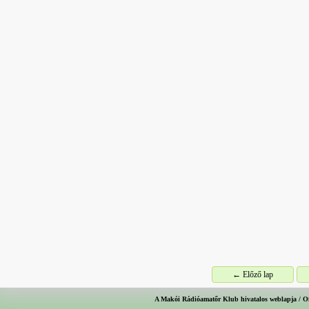
← Előző lap
A Makói Rádióamatőr Klub hivatalos weblapja / O