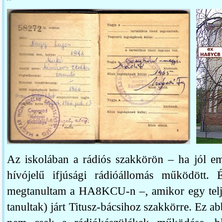
Az iskolában a rádiós szakkörön – ha jól 
hívójelű ifjúsági rádióállomás működött.
megtanultam a HA8KCU-n –, amikor egy teljes
tanultak) járt Titusz-bácsihoz szakkörre. Ez 