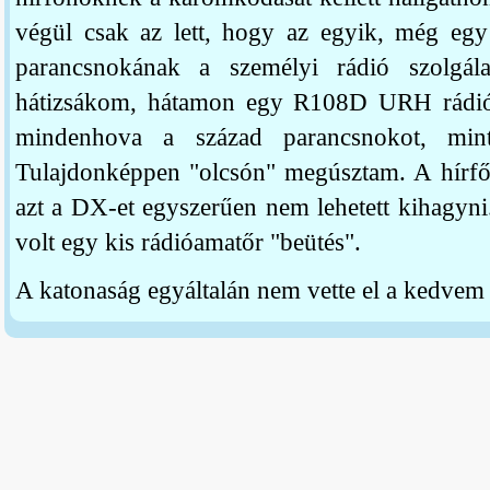
végül csak az lett, hogy az egyik, még egy 
parancsnokának a személyi rádió szolgála
hátizsákom, hátamon egy R108D URH rádió 
mindenhova a század parancsnokot, mint 
Tulajdonképpen "olcsón" megúsztam. A hírfő
azt a DX-et egyszerűen nem lehetett kihagyni
volt egy kis rádióamatőr "beütés".
A katonaság egyáltalán nem vette el a kedvem a