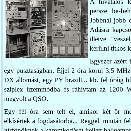
A hivatalos k
persze be-beh
Jobbnál jobb ö
Adásra kapcsol
illetve "veszé
kerülni titkos 
Egyszer azért 
egy pusztaságban. Éjjel 2 óra körül 3,5 MHz
DX állomást, egy PY brazilt... kb. fél óráig 
sziplex üzemmódba és ráhívtam az 1200 Watta
megvolt a QSO.
Egy fél óra sem telt el, amikor két őr me
elkísértek a fogdasátorba... Reggel, miután fel
hírfőnöknek a káromkodását kellett hallgatno