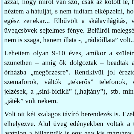
azzal, hogy miről van szó, csak az kötött le, 
néztem a hátulját, s nem tudtam elképzelni, h
egész zenekar... Elbűvölt a skálavilágítás,
üvegcsövek sejtelmes fénye. Belülről melegsé
nem is szaga, hanem illata -, „rádióillata” volt
Lehettem olyan 9-10 éves, amikor a szüleim
szünetben – amíg ők dolgoztak – beadtak a
őrházba „megőrzésre”. Rendkívül jól érez
szemaforok, váltók „tekerős” telefonok, 
jelzések, a „síni-bicikli” („hajtány”), stb. 
„játék” volt nekem.
Volt ott két szalagos távíró berendezés is. E
elhelyezve. Alul üveg edényekben voltak a t
asztalon a billentyűk is egy-egy kis márvány