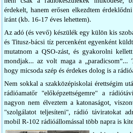
nem csak a rádiókészülékek működése, blo
érdekelt, hanem erősen elkezdtem érdeklődni
iránt (kb. 16-17 éves lehettem).
Az adó (és vevő) készülék egy külön kis szob
és Titusz-bácsi tíz percenként egyenként küldt
mutatnom a QSO-zást, és gyakorolni kellet
mondjak... az volt maga a „paradicsom”...
hogy micsoda szép és érdekes dolog is a rádi
Nem sokkal a szakközépiskolai érettségim utá
rádióamatőr "előképzettségemre" a rádiótá
nagyon nem élveztem a katonaságot, viszont
"szolgálatot teljesíteni", rádió táviratokat 
mobil R-102 rádióállomással több napra is kit