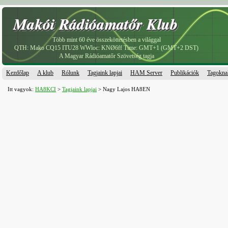
Makói Rádióamatőr Klub
Makói Rádióamatőr Klub
Több mint 60 éve összeköttetésben a világgal
QTH: Mako CQ15 ITU28 WWloc: KNØ6ff Time: GMT+1 (GMT+2 DST)
A Magyar Rádióamatőr Szövetség tagja
Kezdőlap
A klub
Rólunk
Tagjaink lapjai
HAM Server
Publikációk
Tagokna
Itt vagyok:
HA8KCI
>
Tagjaink lapjai
> Nagy Lajos HA8EN