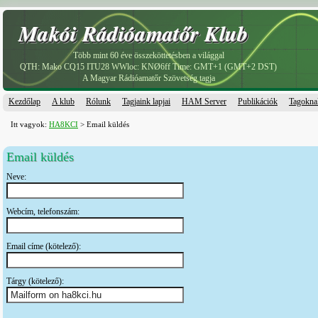
Makói Rádióamatőr Klub
Makói Rádióamatőr Klub
Több mint 60 éve összeköttetésben a világgal
QTH: Mako CQ15 ITU28 WWloc: KNØ6ff Time: GMT+1 (GMT+2 DST)
A Magyar Rádióamatőr Szövetség tagja
Kezdőlap
A klub
Rólunk
Tagjaink lapjai
HAM Server
Publikációk
Tagokna
Itt vagyok:
HA8KCI
> Email küldés
Email küldés
Neve:
Webcím, telefonszám:
Email címe (kötelező):
Tárgy (kötelező):