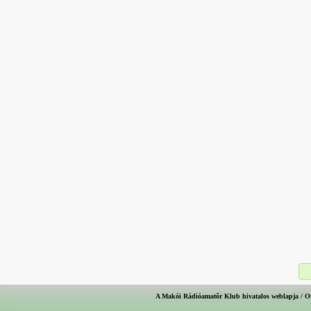
A Makói Rádióamatőr Klub hivatalos weblapja / O