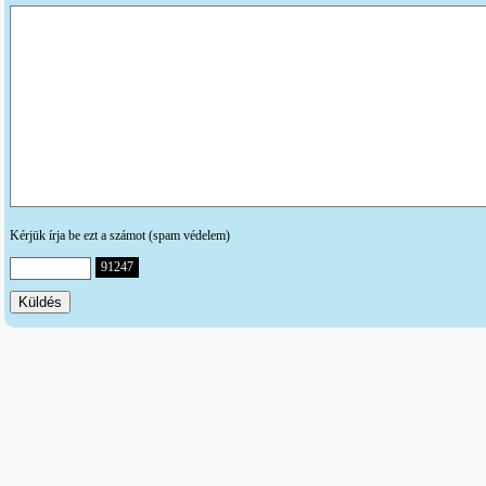
Kérjük írja be ezt a számot (spam védelem)
91247