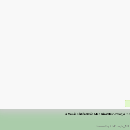
A Makói Rádióamatőr Klub hivatalos weblapja / O
Powered by CMSimple_XH