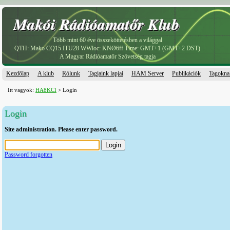
Makói Rádióamatőr Klub
Makói Rádióamatőr Klub
Több mint 60 éve összeköttetésben a világgal
QTH: Mako CQ15 ITU28 WWloc: KNØ6ff Time: GMT+1 (GMT+2 DST)
A Magyar Rádióamatőr Szövetség tagja
Kezdőlap
A klub
Rólunk
Tagjaink lapjai
HAM Server
Publikációk
Tagokna
Itt vagyok:
HA8KCI
> Login
Login
Site administration. Please enter password.
Password forgotten