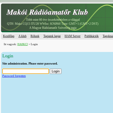
Makói Rádióamatőr Klub
Makói Rádióamatőr Klub
Több mint 60 éve összeköttetésben a világgal
QTH: Mako CQ15 ITU28 WWloc: KNØ6ff Time: GMT+1 (GMT+2 DST)
A Magyar Rádióamatőr Szövetség tagja
Kezdőlap
A klub
Rólunk
Tagjaink lapjai
HAM Server
Publikációk
Tagokna
Itt vagyok:
HA8KCI
> Login
Login
Site administration. Please enter password.
Password forgotten