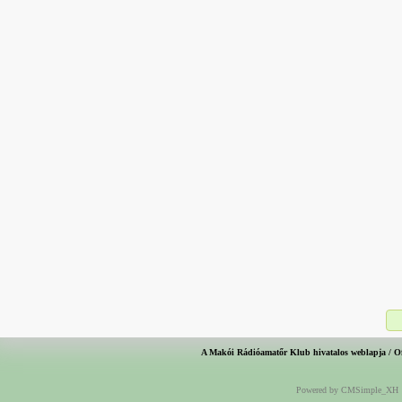
A Makói Rádióamatőr Klub hivatalos weblapja / O
Powered by CMSimple_XH